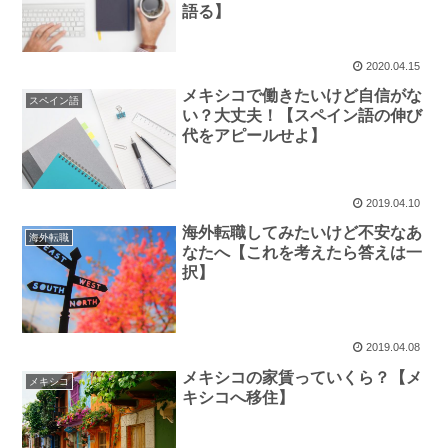
語る】
2020.04.15
メキシコで働きたいけど自信がな
スペイン語
い？大丈夫！【スペイン語の伸び
代をアピールせよ】
2019.04.10
海外転職してみたいけど不安なあ
海外転職
なたへ【これを考えたら答えは一
択】
2019.04.08
メキシコの家賃っていくら？【メ
メキシコ
キシコへ移住】