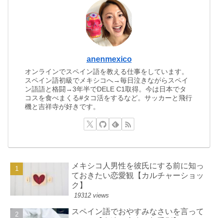
anenmexico
オンラインでスペイン語を教える仕事をしています。
スペイン語初級でメキシコへ→毎日泣きながらスペイ
ン語語と格闘→3年半でDELE C1取得。今は日本でタ
コスを食べまくる#タコ活をするなど。サッカーと飛行
機と吉祥寺が好きです。
メキシコ人男性を彼氏にする前に知っ
ておきたい恋愛観【カルチャーショッ
ク】
19312 views
スペイン語でおやすみなさいを言って