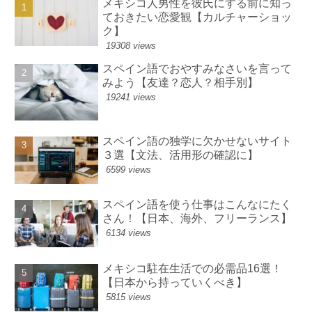
メキシコ人男性を彼氏にする前に知っ
ておきたい恋愛観【カルチャーショッ
ク】
19308 views
スペイン語でおやすみなさいを言って
みよう【友達？恋人？相手別】
19241 views
スペイン語の独学に欠かせないサイト
３選【文法、活用形の確認に】
6599 views
スペイン語を使う仕事はこんなにたく
さん！【日本、海外、フリーランス】
6134 views
メキシコ駐在生活での必需品16選！
【日本から持っていくべき】
5815 views