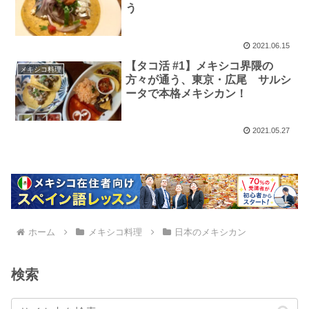
う
2021.06.15
【タコ活 #1】メキシコ界隈の
メキシコ料理
方々が通う、東京・広尾 サルシ
ータで本格メキシカン！
2021.05.27
ホーム
メキシコ料理
日本のメキシカン
検索