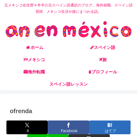
元メキシコ在住歴４年半の元スペイン語通訳のブログ。海外就職、スペイン語
習得、メキシコ生活や旅にまつわる話。
ホーム
スペイン語
メキシコ
旅
海外転職
プロフィール
スペイン語レッスン
ofrenda
X
Facebook
はてブ