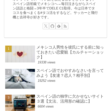
スペイン語初級でメキシコへ→毎日泣きながらスペイ
ン語語と格闘→3年半でDELE C1取得。今は日本でタ
コスを食べまくる#タコ活をするなど。サッカーと飛行
機と吉祥寺が好きです。
メキシコ人男性を彼氏にする前に知っ
ておきたい恋愛観【カルチャーショッ
ク】
19338 views
スペイン語でおやすみなさいを言って
みよう【友達？恋人？相手別】
19252 views
スペイン語の独学に欠かせないサイト
３選【文法、活用形の確認に】
6604 views