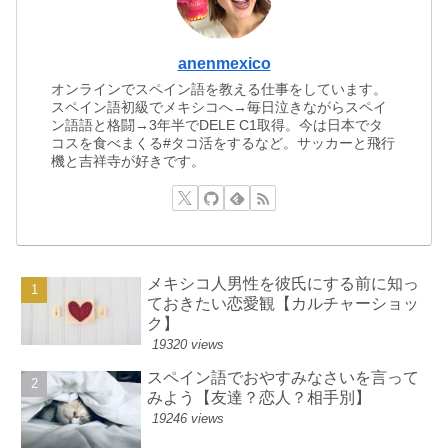
anenmexico
オンラインでスペイン語を教える仕事をしています。
スペイン語初級でメキシコへ→毎日泣きながらスペイ
ン語語と格闘→3年半でDELE C1取得。今は日本でタ
コスを食べまくる#タコ活をするなど。サッカーと飛行
機と吉祥寺が好きです。
メキシコ人男性を彼氏にする前に知っ
ておきたい恋愛観【カルチャーショッ
ク】
19320 views
スペイン語でおやすみなさいを言って
みよう【友達？恋人？相手別】
19246 views