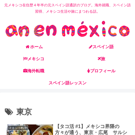
元メキシコ在住歴４年半の元スペイン語通訳のブログ。海外就職、スペイン語
習得、メキシコ生活や旅にまつわる話。
ホーム
スペイン語
メキシコ
旅
海外転職
プロフィール
スペイン語レッスン
東京
【タコ活 #1】メキシコ界隈の
メキシコ料理
方々が通う、東京・広尾 サルシ