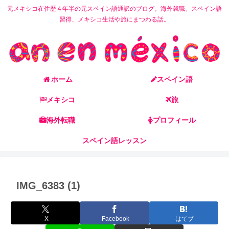
元メキシコ在住歴４年半の元スペイン語通訳のブログ。海外就職、スペイン語
習得、メキシコ生活や旅にまつわる話。
ホーム
スペイン語
メキシコ
旅
海外転職
プロフィール
スペイン語レッスン
IMG_6383 (1)
X
Facebook
はてブ