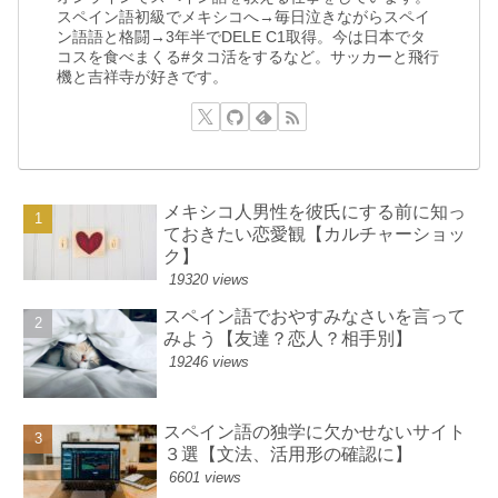
スペイン語初級でメキシコへ→毎日泣きながらスペイ
ン語語と格闘→3年半でDELE C1取得。今は日本でタ
コスを食べまくる#タコ活をするなど。サッカーと飛行
機と吉祥寺が好きです。
メキシコ人男性を彼氏にする前に知っ
ておきたい恋愛観【カルチャーショッ
ク】
19320 views
スペイン語でおやすみなさいを言って
みよう【友達？恋人？相手別】
19246 views
スペイン語の独学に欠かせないサイト
３選【文法、活用形の確認に】
6601 views