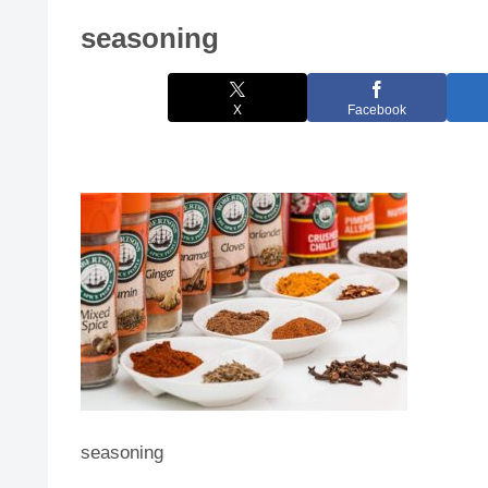
seasoning
X
Facebook
seasoning