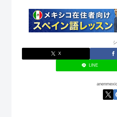
X
LINE
anenme