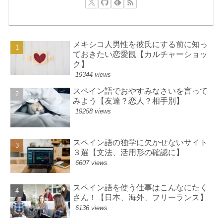
メキシコ人男性を彼氏にする前に知っ
ておきたい恋愛観【カルチャーショッ
ク】
19344 views
スペイン語でおやすみなさいを言って
みよう【友達？恋人？相手別】
19258 views
スペイン語の独学に欠かせないサイト
３選【文法、活用形の確認に】
6607 views
スペイン語を使う仕事はこんなにたく
さん！【日本、海外、フリーランス】
6136 views