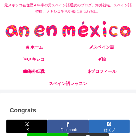
元メキシコ在住歴４年半の元スペイン語通訳のブログ。海外就職、スペイン語
習得、メキシコ生活や旅にまつわる話。
ホーム
スペイン語
メキシコ
旅
海外転職
プロフィール
スペイン語レッスン
Congrats
X
Facebook
はてブ