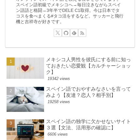
スペイン語初級でメキシコへ→毎日泣きながらスペイ
ン語語と格闘→3年半でDELE C1取得。今は日本でタ
コスを食べまくる#タコ活をするなど。サッカーと飛行
機と吉祥寺が好きです。
メキシコ人男性を彼氏にする前に知っ
ておきたい恋愛観【カルチャーショッ
ク】
19342 views
スペイン語でおやすみなさいを言って
みよう【友達？恋人？相手別】
19258 views
スペイン語の独学に欠かせないサイト
３選【文法、活用形の確認に】
6606 views